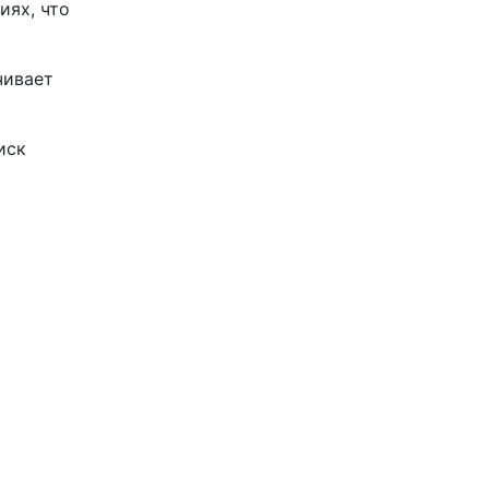
иях, что
чивает
иск