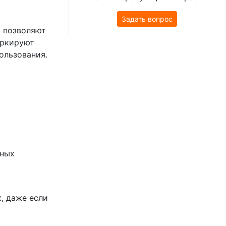
Задать вопрос
 позволяют
аркируют
ользования.
жных
, даже если