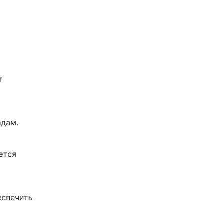
т
адам.
ется
еспечить