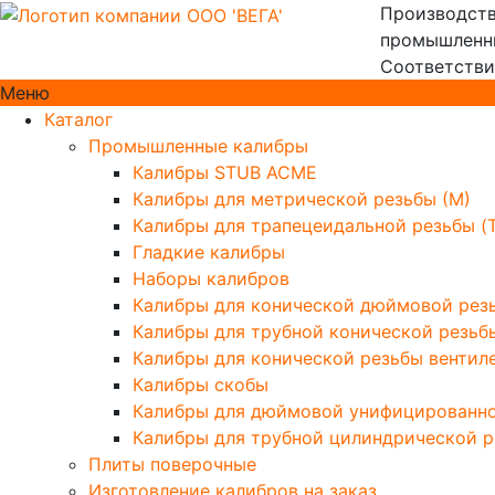
Производств
промышленны
Соответстви
Меню
Каталог
Промышленные калибры
Калибры STUB ACME
Калибры для метрической резьбы (М)
Калибры для трапецеидальной резьбы (
Гладкие калибры
Наборы калибров
Калибры для конической дюймовой резь
Калибры для трубной конической резьб
Калибры для конической резьбы вентиле
Калибры скобы
Калибры для дюймовой унифицированн
Калибры для трубной цилиндрической р
Плиты поверочные
Изготовление калибров на заказ