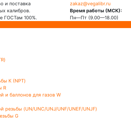
о и поставка
zakaz@vegalibr.ru
х калибров.
Время работы (МСК):
е ГОСТам 100%.
Пн—Пт (9.00—18.00)
TR)
бы К (NPT)
ы R
й и баллонов для газов W
ой резьбы (UN/UNC/UNJ/UNF/UNEF/UNJF)
езьбы G