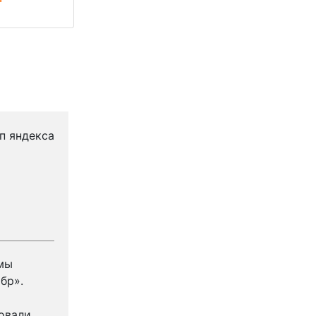
Борис Костяков
06.03.2025
мы
Отличная компания, специалисты со з
бр».
подходят к вопросам. Можно смело к 
обращаться, большой выбор калибров.
овали