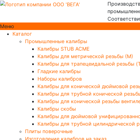
Производств
промышленны
Соответстви
Меню
Каталог
Промышленные калибры
Калибры STUB ACME
Калибры для метрической резьбы (М)
Калибры для трапецеидальной резьбы (
Гладкие калибры
Наборы калибров
Калибры для конической дюймовой резь
Калибры для трубной конической резьб
Калибры для конической резьбы вентиле
Калибры скобы
Калибры для дюймовой унифицированн
Калибры для трубной цилиндрической р
Плиты поверочные
Изготовление калибров на заказ