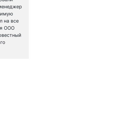
 менеджер
димую
л на все
ия ООО
совестный
го