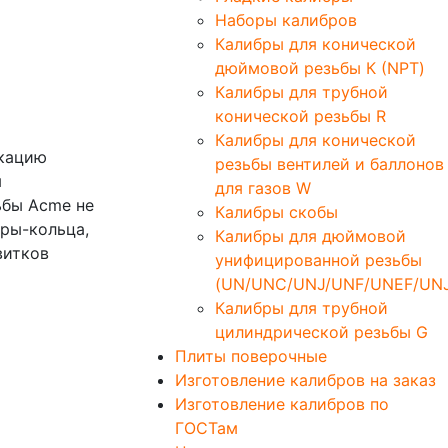
Наборы калибров
Калибры для конической
дюймовой резьбы К (NPT)
Калибры для трубной
конической резьбы R
Калибры для конической
икацию
резьбы вентилей и баллонов
я
для газов W
ьбы Acme не
Калибры скобы
бры-кольца,
Калибры для дюймовой
витков
унифицированной резьбы
(UN/UNC/UNJ/UNF/UNEF/UNJ
Калибры для трубной
цилиндрической резьбы G
Плиты поверочные
Изготовление калибров на заказ
Изготовление калибров по
ГОСТам