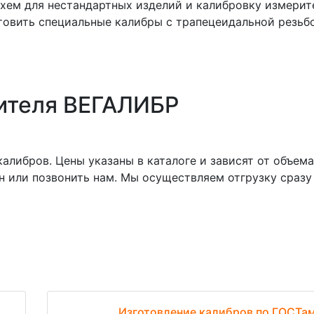
 схем для нестандартных изделий и калибровку измери
товить специальные калибры с трапецеидальной резьб
дителя ВЕГАЛИБР
ибров. Цены указаны в каталоге и зависят от объема 
н или позвонить нам. Мы осуществляем отгрузку сразу
Изготовление калибров по ГОСТа