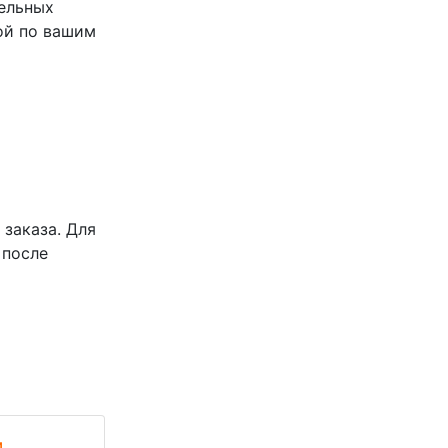
тельных
ой по вашим
заказа. Для
 после
м