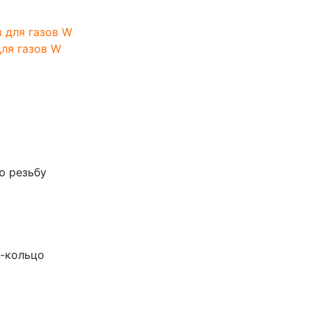
для газов W
ю резьбу
р-кольцо