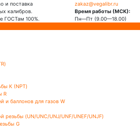
о и поставка
zakaz@vegalibr.ru
х калибров.
Время работы (МСК):
е ГОСТам 100%.
Пн—Пт (9.00—18.00)
TR)
бы К (NPT)
ы R
й и баллонов для газов W
ой резьбы (UN/UNC/UNJ/UNF/UNEF/UNJF)
езьбы G